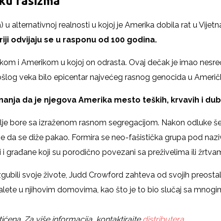
ku rasizma
alternativnoj realnosti u kojoj je Amerika dobila rat u Vijetna
iji odvijaju se u rasponu od 100 godina.
m i Amerikom u kojoj on odrasta. Ovaj dečak je imao nesreću 
log veka bilo epicentar najvećeg rasnog genocida u Američkoj
nja da je njegova Amerika mesto teških, krvavih i du
dalje bore sa izraženom rasnom segregacijom. Nakon odluke š
reće da se diže pakao. Formira se neo-fašistička grupa pod na
li i građane koji su porodično povezani sa preživelima ili žrtva
gubili svoje živote, Judd Crowford zahteva od svojih preosta
sti ne salete u njihovim domovima, kao što je to bio slučaj sa mn
ćena. Za više informacija, kontaktirajte
distributera.