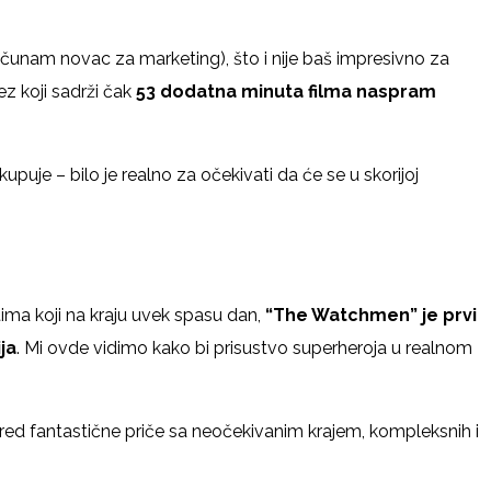
računam novac za marketing), što i nije baš impresivno za
z koji sadrži čak
53 dodatna minuta filma naspram
uje – bilo je realno za očekivati da će se u skorijoj
tima koji na kraju uvek spasu dan,
“The Watchmen” je prvi
ja
. Mi ovde vidimo kako bi prisustvo superheroja u realnom
pored fantastične priče sa neočekivanim krajem, kompleksnih i