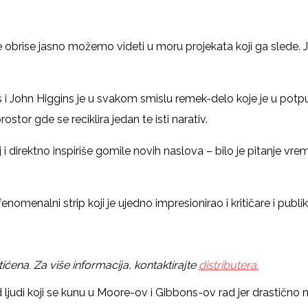
čije obrise jasno možemo videti u moru projekata koji ga slede. 
s i John Higgins je u svakom smislu remek-delo koje je u pot
tor gde se reciklira jedan te isti narativ.
ij i direktno inspiriše gomile novih naslova – bilo je pitanj
omenalni strip koji je ujedno impresionirao i kritičare i publik
ćena. Za više informacija, kontaktirajte
distributera.
 ljudi koji se kunu u Moore-ov i Gibbons-ov rad jer drastičn