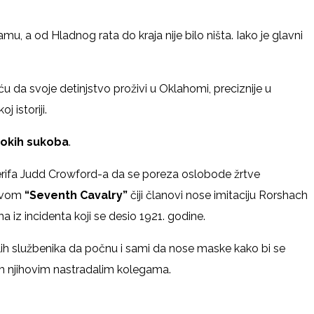
mu, a od Hladnog rata do kraja nije bilo ništa. Iako je glavni
da svoje detinjstvo proživi u Oklahomi, preciznije u
 istoriji.
bokih sukoba
.
erifa Judd Crowford-a da se poreza oslobode žrtve
zivom
“Seventh Cavalry”
čiji članovi nose imitaciju Rorshach
ma iz incidenta koji se desio 1921. godine.
lih službenika da počnu i sami da nose maske kako bi se
ogim njihovim nastradalim kolegama.