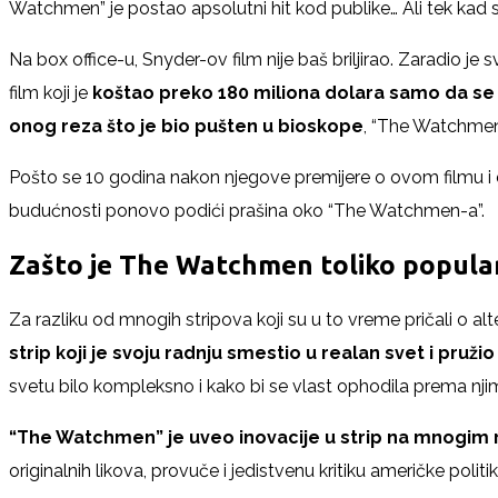
Watchmen” je postao apsolutni hit kod publike… Ali tek kad 
Na box office-u, Snyder-ov film nije baš briljirao. Zaradio 
film koji je
koštao preko
180 miliona dolara samo da se
onog reza što je bio pušten u bioskope
, “The Watchmen
Pošto se 10 godina nakon njegove premijere o ovom filmu i da
budućnosti ponovo podići prašina oko “The Watchmen-a”.
Zašto je The Watchmen toliko popular
Za razliku od mnogih stripova koji su u to vreme pričali o al
strip koji je svoju radnju smestio u realan svet i pruž
svetu bilo kompleksno i kako bi se vlast ophodila prema njim
“The Watchmen” je uveo inovacije u strip na mnogim r
originalnih likova, provuče i jedistvenu kritiku američke politi