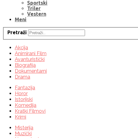
Sportski
Triler
Vestern
Meni
Pretraži
Akcija
Animirani Film
Avanturistički
Biografija
Dokumentarni
Drama
Fantazija
Horor
Istorijski
Komedija
Kratki Filmovi
Krimi
Misterija
Muzički