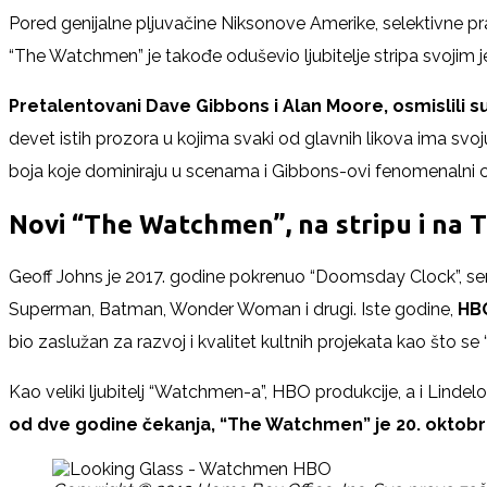
Pored genijalne pljuvačine Niksonove Amerike, selektivne pravd
“The Watchmen” je takođe oduševio ljubitelje stripa svojim j
Pretalentovani Dave Gibbons i Alan Moore, osmislili su
devet istih prozora u kojima svaki od glavnih likova ima svo
boja koje dominiraju u scenama i Gibbons-ovi fenomenalni 
Novi “The Watchmen”, na stripu i na 
Geoff Johns je 2017. godine pokrenuo “Doomsday Clock”, seri
Superman, Batman, Wonder Woman i drugi. Iste godine,
HBO
bio zaslužan za razvoj i kvalitet kultnih projekata kao što se “
Kao veliki ljubitelj “Watchmen-a”, HBO produkcije, a i Lind
od dve godine čekanja, “The Watchmen” je 20. okto