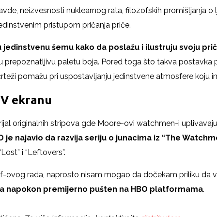
e, neizvesnosti nuklearnog rata, filozofskih promišljanja o lju
edinstvenim pristupom pričanja priče.
 jedinstvenu šemu kako da poslažu i ilustruju svoju prič
ju prepoznatljivu paletu boja. Pored toga što takva postavka p
crteži pomažu pri uspostavljanju jedinstvene atmosfere koju
TV ekranu
jal originalnih stripova gde Moore-ovi watchmen-i uplivavaju
 je najavio da razvija seriju o junacima iz “The Watchm
Lost” i “Leftovers”.
elof-ovog rada, naprosto nisam mogao da dočekam priliku da v
bra napokon premijerno pušten na HBO platformama
.