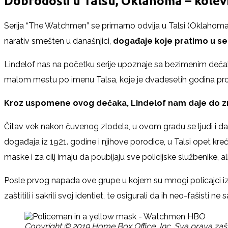
Dobrodošli u Talsu, Oklahoma – kolev
Serija “The Watchmen” se primarno odvija u Talsi (Oklahoma) u 
narativ smešten u današnjici,
događaje koje pratimo u ser
Lindelof nas na početku serije upoznaje sa bezimenim dečako
malom mestu po imenu Talsa, koje je dvadesetih godina proš
Kroz uspomene ovog dečaka, Lindelof nam daje do zna
Čitav vek nakon čuvenog zlodela, u ovom gradu se ljudi i 
događaja iz 1921. godine i njihove porodice, u Talsi opet k
maske i za cilj imaju da poubijaju sve policijske službenike, a
Posle prvog napada ove grupe u kojem su mnogi policajci iz
zaštitili i sakrili svoj identiet, te osigurali da ih neo-faši
Copyright © 2019 Home Box Office, Inc. Sva prava zašti