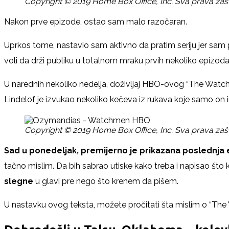
Copyright © 2019 Home Box Office, Inc. Sva prava zašti
Nakon prve epizode, ostao sam malo razočaran.
Uprkos tome, nastavio sam aktivno da pratim seriju jer sam 
voli da drži publiku u totalnom mraku prvih nekoliko epizod
U narednih nekoliko nedelja, doživljaj HBO-ovog “The Watchme
Lindelof je izvukao nekoliko kečeva iz rukava koje samo on 
Copyright © 2019 Home Box Office, Inc. Sva prava zašti
Sad u ponedeljak, premijerno je prikazana posledn
tačno mislim. Da bih sabrao utiske kako treba i napisao što kv
slegne
u glavi pre nego što krenem da pišem.
U nastavku ovog teksta, možete pročitati šta mislim o “Th