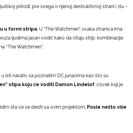
dskoj prirodi, pre svega o njenoj destruktivnoj strani i zlu –
u u formi stripa
. U “The Watchmen”, svaka stranica ima
ruža ljudima jasan vodič kako da čitaju strip, kombinacije
 ima “The Watchmen”.
 u isti narativ sa poznatim DC junacima kao što su
en” stipa koju će voditi Damon Lindelof
, čovek koji je
idim šta će se desiti sa ovim projektom.
Posle nešto više