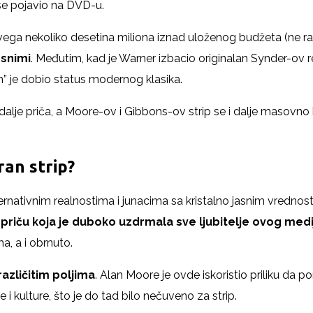
se pojavio na DVD-u.
je svega nekoliko desetina miliona iznad uloženog budžeta (ne 
 snimi
. Međutim, kad je Warner izbacio originalan Synder-ov re
” je dobio status modernog klasika.
lje priča, a Moore-ov i Gibbons-ov strip se i dalje masovno kup
an strip?
ternativnim realnostima i junacima sa kristalno jasnim vrednos
io priču koja je duboko uzdrmala sve ljubitelje ovog medi
a, a i obrnuto.
azličitim poljima
. Alan Moore je ovde iskoristio priliku da 
ke i kulture, što je do tad bilo nečuveno za strip.