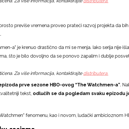
ćena. Za više informacija, kontaktirajte
distributera.
prosto previše vremena proveo prateći razvoj projekta da bih
a.
n-a” je krenuo drastično da mi se menja. Iako serija nije išl
ima, što je bilo dovoljno da se ponovo zapalim i dublje posvet
ćena. Za više informacija, kontaktirajte
distributera.
ja epizoda prve sezone HBO-ovog “The Watchmen-a”
. Na
alitetniji tekst,
odlučih se da pogledam svaku epizodu jo
e Watchmen” fenomenu, kao i novom, ludački ambicioznom HBO