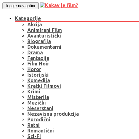
Toggle navigation
Kategorije
Akcija
Animirani Film
Avanturistički
Biografija
Dokumentarni
Drama
Fantazija
Film Noir
Horor
Istorijski
Komedija
Kratki Filmovi
Krimi
Misterija
Muzički
Nesvrstani
Nezavisna produkcija
Porodični
Ratni
Romantični
Sci-Fi