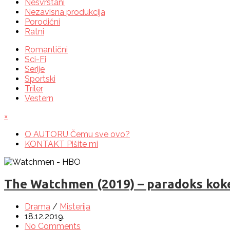
Nesvrstani
Nezavisna produkcija
Porodični
Ratni
Romantični
Sci-Fi
Serije
Sportski
Triler
Vestern
×
O AUTORU
Čemu sve ovo?
KONTAKT
Pišite mi
The Watchmen (2019) – paradoks koke 
Drama
/
Misterija
18.12.2019.
No Comments