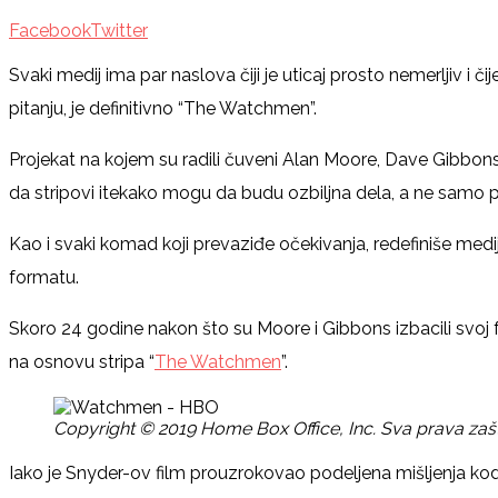
Facebook
Twitter
Svaki medij ima par naslova čiji je uticaj prosto nemerljiv i 
pitanju, je definitivno “The Watchmen”.
Projekat na kojem su radili čuveni Alan Moore, Dave Gibbon
da stripovi itekako mogu da budu ozbiljna dela, a ne samo pros
Kao i svaki komad koji prevaziđe očekivanja, redefiniše med
formatu.
Skoro 24 godine nakon što su Moore i Gibbons izbacili svoj fen
na osnovu stripa “
The Watchmen
”.
Copyright © 2019 Home Box Office, Inc. Sva prava zašti
Iako je Snyder-ov film prouzrokovao podeljena mišljenja kod