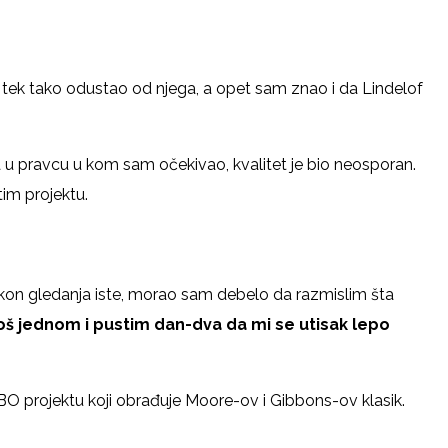
 tek tako odustao od njega, a opet sam znao i da Lindelof
a u pravcu u kom sam očekivao, kvalitet je bio neosporan.
im projektu.
kon gledanja iste, morao sam debelo da razmislim šta
š jednom i pustim dan-dva da mi se utisak lepo
 projektu koji obrađuje Moore-ov i Gibbons-ov klasik.