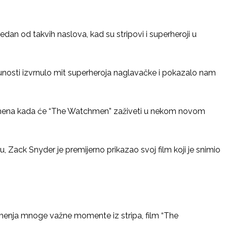
Jedan od takvih naslova, kad su stripovi i superheroji u
punosti izvrnulo mit superheroja naglavačke i pokazalo nam
e vremena kada će “The Watchmen” zaživeti u nekom novom
u, Zack Snyder je premijerno prikazao svoj film koji je snimio
o menja mnoge važne momente iz stripa, film “The