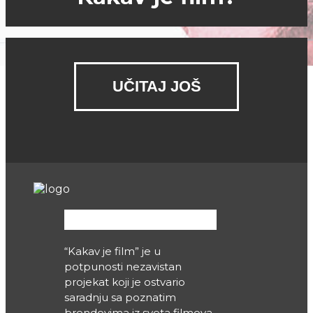
UČITAJ JOŠ
Partneri
“Kakav je film” je u
potpunosti nezavistan
projekat koji je ostvario
saradnju sa poznatim
brendovima iz sveta filmova