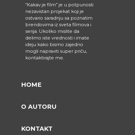
“Kakav je film” je u potpunosti
nezavistan projekat koji je
ostvario saradnju sa poznatim
brendovima iz sveta filmova i
serija. Ukoliko mislite da
delimo iste vrednosti i imate
ideju kako bismo zajedno
mogli napraviti super priču,
kontaktirajte me.
HOME
O AUTORU
KONTAKT