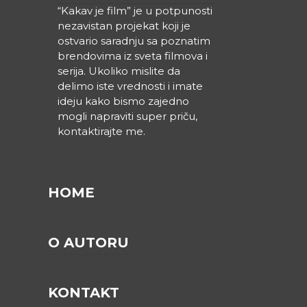
“Kakav je film” je u potpunosti
nezavistan projekat koji je
ostvario saradnju sa poznatim
brendovima iz sveta filmova i
serija. Ukoliko mislite da
delimo iste vrednosti i imate
ideju kako bismo zajedno
mogli napraviti super priču,
kontaktirajte me.
HOME
O AUTORU
KONTAKT