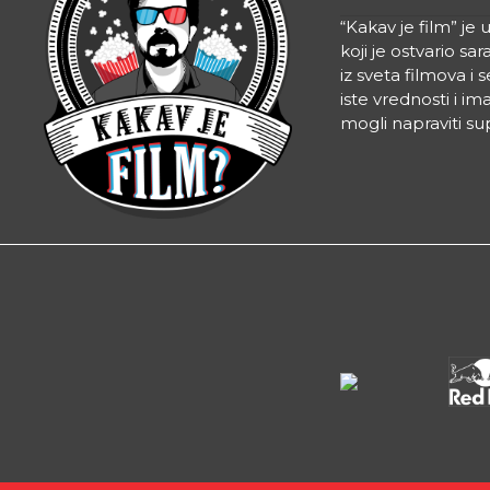
“Kakav je film” je
koji je ostvario 
iz sveta filmova i 
iste vrednosti i i
mogli napraviti su