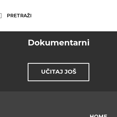
RU
KONTAK
PRETRAŽI
?
PIŠITE MI
Dokumentarni
UČITAJ JOŠ
HOME