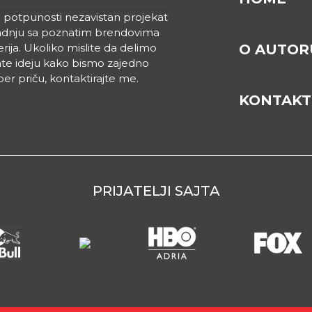
 u potpunosti nezavistan projekat
saradnju sa poznatim brendovima
serija. Ukoliko mislite da delimo
O AUTOR
mate ideju kako bismo zajedno
per priču, kontaktirajte me.
KONTAKT
PRIJATELJI SAJTA