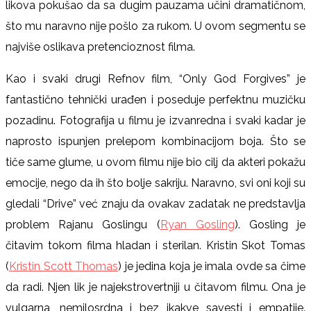
likova pokušao da sa dugim pauzama učini dramatičnom,
što mu naravno nije pošlo za rukom. U ovom segmentu se
najviše oslikava pretencioznost filma.
Kao i svaki drugi Refnov film, “Only God Forgives” je
fantastično tehnički urađen i poseduje perfektnu muzičku
pozadinu. Fotografija u filmu je izvanredna i svaki kadar je
naprosto ispunjen prelepom kombinacijom boja. Što se
tiče same glume, u ovom filmu nije bio cilj da akteri pokažu
emocije, nego da ih što bolje sakriju. Naravno, svi oni koji su
gledali “Drive” već znaju da ovakav zadatak ne predstavlja
problem Rajanu Goslingu (
Ryan Gosling
). Gosling je
čitavim tokom filma hladan i sterilan. Kristin Skot Tomas
(
Kristin Scott Thomas
) je jedina koja je imala ovde sa čime
da radi. Njen lik je najekstrovertniji u čitavom filmu. Ona je
vulgarna, nemilosrdna i bez ikakve savesti i empatije.