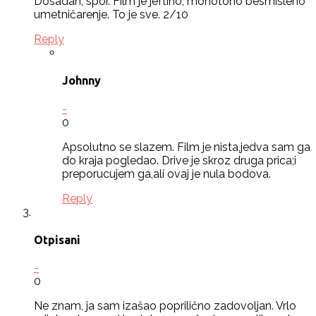
Dosadan, spor. Film je jeftino, monotono besmisleno
umetničarenje. To je sve. 2/10
Reply
Johnny
-
0
Apsolutno se slazem. Film je nista,jedva sam ga
do kraja pogledao. Drive je skroz druga prica;i
preporucujem ga,ali ovaj je nula bodova.
Reply
Otpisani
-
0
Ne znam, ja sam izašao poprilično zadovoljan. Vrlo