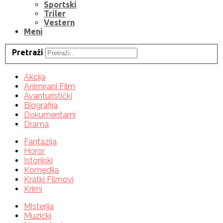
Sportski
Triler
Vestern
Meni
Pretraži
Akcija
Animirani Film
Avanturistički
Biografija
Dokumentarni
Drama
Fantazija
Horor
Istorijski
Komedija
Kratki Filmovi
Krimi
Misterija
Muzički