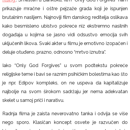
prikazuje mračne i oštre pejzaže grada koji je ispunjen
brutalnim nasiljem. Najnoviji film danskog reditelja oslikava
kako besmisleno ubistvo pokreće niz ekstremno nasilnih
događaja u kojima se jasno vidi odsustvo emocija svih
uključenih likova. Svaki akter u filmu je emotivno izopačen i
deluje otuđeno, prazno, odnosno “mrtvo iznutra”.
Iako “Only God Forgives” u svom podtekstu pokreće
religijske teme i bavi se raznim psihičkim bolestima kao što
je npr. Edipov kompleks, on ne uspeva da kapitalizuje
najbolje na svom širokom sadržaju jer nema adekvatan
skelet u samoj priči i narativu.
Radnja filma je zaista neverovatno tanka i odvija se više
nego sporo. Klasičan koncept osvete je razvučen do