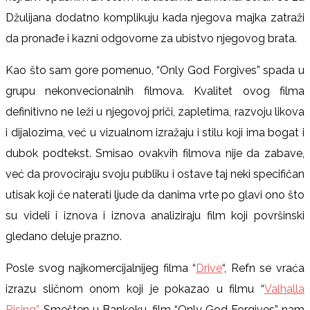
Džulijana dodatno komplikuju kada njegova majka zatraži
da pronađe i kazni odgovorne za ubistvo njegovog brata.
Kao što sam gore pomenuo, “Only God Forgives” spada u
grupu nekonvecionalnih filmova. Kvalitet ovog filma
definitivno ne leži u njegovoj priči, zapletima, razvoju likova
i dijalozima, već u vizualnom izražaju i stilu koji ima bogat i
dubok podtekst. Smisao ovakvih filmova nije da zabave,
već da provociraju svoju publiku i ostave taj neki specifičan
utisak koji će naterati ljude da danima vrte po glavi ono što
su videli i iznova i iznova analiziraju film koji površinski
gledano deluje prazno.
Posle svog najkomercijalnijeg filma “
Drive
“, Refn se vraća
izrazu sličnom onom koji je pokazao u filmu “
Valhalla
Rising”
. Smešten u Bankoku, film “Only God Forgives” nam