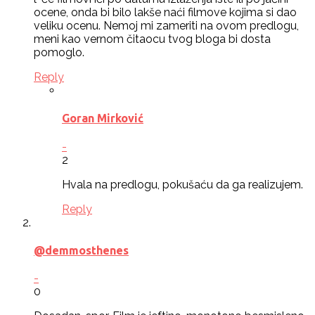
ocene, onda bi bilo lakše naći filmove kojima si dao
veliku ocenu. Nemoj mi zameriti na ovom predlogu,
meni kao vernom čitaocu tvog bloga bi dosta
pomoglo.
Reply
Goran Mirković
-
2
Hvala na predlogu, pokušaću da ga realizujem.
Reply
@demmosthenes
-
0