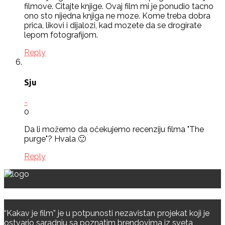
filmove. Citajte knjige. Ovaj film mi je ponudio tacno
ono sto nijedna knjiga ne moze. Kome treba dobra
prica, likovi i dijalozi, kad mozete da se drogirate
lepom fotografijom.
Reply
Sju
-
0
Da li možemo da očekujemo recenziju filma "The
purge"? Hvala 🙂
Reply
Partneri
“Kakav je film” je u potpunosti nezavistan projekat koji je
ostvario saradnju sa poznatim brendovima iz sveta