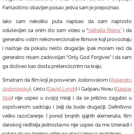
Fantastično obavljen posao, jedva sam je prepoznao.
Iako sam nekoliko puta napisao da sam naprosto
oduševljen sa onim što sam video u “
Valhalla Rising”
i da
generalno volim nekonvencionalne filmove koji provociraju
i nastoje da pokažu nešto drugačije, ipak moram reći da
generalno nisam zadovoljan “Only God Forgives” i da sam
ga doživeo kao dosta pretencioznim na kraju.
Smatram da film koji je posvećen Jodorovskom (
Alejandro
Jodorowsky
), Linču (
David Lynch
) i Gašparu Noeu (
Gaspar
Noé
) nije uspeo u svojoj misiji i da se prilično zagubio u
sopstvenom sadržaju i želji da bude drugačiji. Definitivno
veliko razočarenje. I pored brojnih sjajnih elemenata, film
danskog reditelja jednostavno nije uspeo da me iznenadi i
natera da ga danima vrtim po glavi i iznova analiziram.