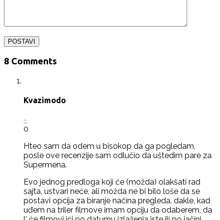
8 Comments
Kvazimodo
-
0
Hteo sam da odem u bisokop da ga pogledam,
posle ove recenzije sam odlučio da uštedim pare za
Supermena.
Evo jednog predloga koji će (možda) olakšati rad
sajta, ustvari neće, ali možda ne bi bilo loše da se
postavi opcija za biranje načina pregleda, dakle, kad
uđem na triler filmove imam opciju da odaberem, da
l' će filmovi ići po datumu izlaženja iste ili po jačini