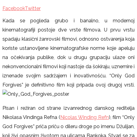
Facebook
Twitter
Kada se pogleda grubo i banalno, u modernoj
kinematografiji postoje dve vrste filmova. U prvu vrstu
spadaju klasični žanrovski filmovi, odnosno ostvarenja koja
koriste ustanovljene kinematografske norme koje apeluju
na očekivanja publike, dok u drugu grupaciju ulaze oni
nekonvencionalni filmovi koji nastoje da šokiraju, uznemire i
iznenade svojim sadržajem i inovativnošću. “Only God
Forgives” je definitivno film koji pripada ovoj drugoj vrsti.
Pisan i režiran od strane izvanrednog danskog reditelja
Nikolasa Vindinga Refna (
Nicolas Winding Refn
), film “Only
God Forgives” priča priču o dileru droge po imenu Džulijan,
koji živi opasnim životom na ulicama Bankoka. Stvari se za