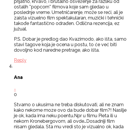
prijatno, krvavo, i brutalno osveženje za razliku od
ostalih ''popcorn'' filmova koje sam gledao u
poslednje vreme. Umetničarenje, može se reći, ali je
zaista vizuelno film spektakularan, muzički i tehnički
takođe fantastično odrađen. Odlična rezencija, ez
južual.
P.S. Dobar je predlog dao Kvazimodo, ako išta, samo
stavi tagove koja je ocena u postu, to će već biti
dovoljno kod naredne pretrage, ako išta.
Reply
Ana
-
0
Stvarno o ukusima ne treba diskutovati, ali ne znam
kako nekome moze ovo da bude dobar film?! Nasilje
je ok, kada ima neku poentu.Npr u filmu Pieta ili u
nekom Kronebergovom, ali ovde…Dosadniji film
nisam gledala. Sta mu vredi sto je vizualno ok, kada