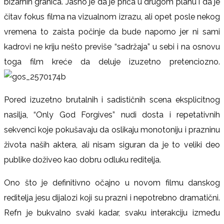
bizarnih granica. Jasno je da je priča u drugom planu i da je
čitav fokus filma na vizualnom izrazu, ali opet posle nekog
vremena to zaista počinje da bude naporno jer ni sami
kadrovi ne kriju nešto previše “sadržaja” u sebi i na osnovu
toga film kreće da deluje izuzetno pretenciozno.
Pored izuzetno brutalnih i sadističnih scena eksplicitnog
nasilja, “Only God Forgives” nudi dosta i repetativnih
sekvenci koje pokušavaju da oslikaju monotoniju i prazninu
života naših aktera, ali nisam siguran da je to veliki deo
publike doživeo kao dobru odluku reditelja.
Ono što je definitivno očajno u novom filmu danskog
reditelja jesu dijalozi koji su prazni i nepotrebno dramatični.
Refn je bukvalno svaki kadar, svaku interakciju između