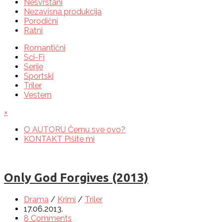
Nesvrstani
Nezavisna produkcija
Porodični
Ratni
Romantični
Sci-Fi
Serije
Sportski
Triler
Vestern
×
O AUTORU
Čemu sve ovo?
KONTAKT
Pišite mi
Only God Forgives (2013)
Drama
/
Krimi
/
Triler
17.06.2013.
8 Comments