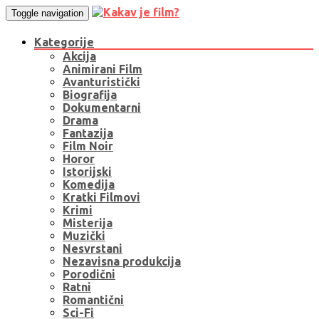
Toggle navigation
Kategorije
Akcija
Animirani Film
Avanturistički
Biografija
Dokumentarni
Drama
Fantazija
Film Noir
Horor
Istorijski
Komedija
Kratki Filmovi
Krimi
Misterija
Muzički
Nesvrstani
Nezavisna produkcija
Porodični
Ratni
Romantični
Sci-Fi