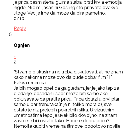
je prica besmislena, gluma slaba, prsti krv a emocija
nigde. Nije mi jasan ni Gosling sto prihvata ovakve
uloge. Vec je ime da moze da bira pametno.
0/10
Reply
Ognjen
-
2
"Stvarno o ukusima ne treba diskutovati, ali ne znam
kako nekome moze ovo da bude dobar film?! "
Kakva recenica.
Ja bih mogao opet da ga gledam, jer je jako lep za
gledanje, dosadan i spor moze biti samo ako
pokusavate da pratite pricu. Prica dolazi u prvi plan
samo u par trenutaka(nije ni toliko moralo), sve
ostalo je niz prelepih pokretnih slika. U vizuelnim
umetnostima lepo je uvek bilo dovoljno, ne znam
zasto ne bi i ostalo tako. Hocete dobru pricu?
Nemojte gubiti vreme na filmove, pogotovo novijie