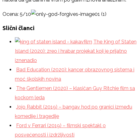
Ocena: 5/10
Slični članci
The King of Staten
Island (2020): zreo i hrabar projekat koji je prijatno
iznenadio
Bad Education (2020): kancer obrazovnog sistema i
moć školskih novina
The Gentlemen (2020) – klasičan Guy Ritchie film sa
kockom leda
Jojo Rabbit (2019) – bangav hod po granici između
komedije i tragedije
Ford v Ferrari (2019) – filmski spektakl o
posvećenosti i izdržljivosti