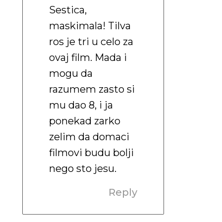
Sestica,
maskimala! Tilva
ros je tri u celo za
ovaj film. Mada i
mogu da
razumem zasto si
mu dao 8, i ja
ponekad zarko
zelim da domaci
filmovi budu bolji
nego sto jesu.
Reply