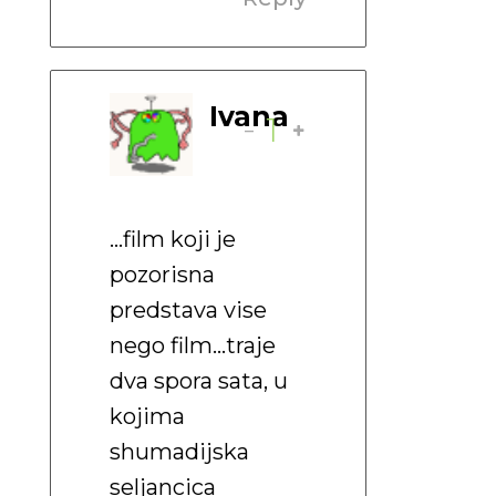
Ivana
-
1
…film koji je
pozorisna
predstava vise
nego film…traje
dva spora sata, u
kojima
shumadijska
seljancica