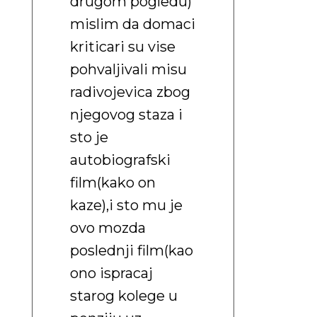
drugom pogledu)
mislim da domaci
kriticari su vise
pohvaljivali misu
radivojevica zbog
njegovog staza i
sto je
autobiografski
film(kako on
kaze),i sto mu je
ovo mozda
poslednji film(kao
ono ispracaj
starog kolege u