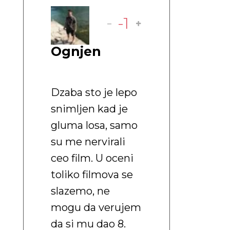
-
-1
Ognjen
Dzaba sto je lepo
snimljen kad je
gluma losa, samo
su me nervirali
ceo film. U oceni
toliko filmova se
slazemo, ne
mogu da verujem
da si mu dao 8.