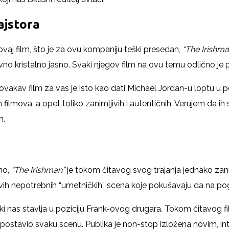
majstora
ovaj film, što je za ovu kompaniju teški presedan,
“The Irishm
 kristalno jasno. Svaki njegov film na ovu temu odlično je pro
 ovakav film za vas je isto kao dati Michael Jordan-u loptu
h filmova, a opet toliko zanimljivih i autentičnih. Verujem da i
n.
no,
“The Irishman”
je tokom čitavog svog trajanja jednako zanim
vih nepotrebnih “umetničkih” scena koje pokušavaju da na po
čki nas stavlja u poziciju Frank-ovog drugara. Tokom čitavog
ostavio svaku scenu. Publika je non-stop izložena novim, int