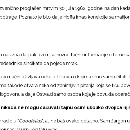
je zvanično proglašen mrtvim 30. jula 1982. godine, na dan kad
a potrage. Poznato je bilo da je Hoffa imao konekcije sa maf
a nas zna da ipak ovo nisu nužno tačne informacije o tome ka
redsednika sindikata da pojede mrak.
a sjajan način oživljava neke od likova o kojima smo samo čital
lma takođe otvara neka od zanimljivih pitanja koja se tiču po
dogovora, a da je Oswald samo osoba koja je povukla obarač
i nikada ne mogu sačuvati tajnu osim ukoliko dvojica nji
 radio u “
Goodfellas
”, ali ne baš ovako detaljno. Sam žargon u
i nas iskusni reditelj uvlači.