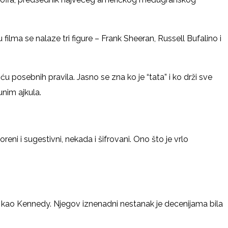
tru filma se nalaze tri figure – Frank Sheeran, Russell Bufalino i
u posebnih pravila. Jasno se zna ko je “tata” i ko drži sve
unim ajkula.
eni i sugestivni, nekada i šifrovani. Ono što je vrlo
iv kao Kennedy. Njegov iznenadni nestanak je decenijama bila