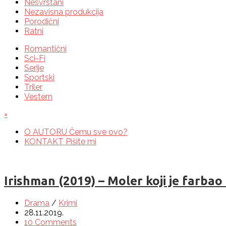
Nesvrstani
Nezavisna produkcija
Porodični
Ratni
Romantični
Sci-Fi
Serije
Sportski
Triler
Vestern
×
O AUTORU
Čemu sve ovo?
KONTAKT
Pišite mi
Irishman (2019) – Moler koji je farbao
Drama
/
Krimi
28.11.2019.
10 Comments