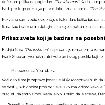
dočekam priliku da pogledam
“The Irishman”
. Kada sam proč
tvrdi, pre toga preko 50 puta odbio – znao sam da
“The Iri
Bukvalno sam vodio evidenciju u kalendaru koliko još dana 
filma, kao i svim onim detaljima za koje smatram da su zasl
Prikaz sveta koji je baziran na posebn
Radnja filma
“The Irishman”
inspirisana je romanom, a roman i
Frank Sheeran, vremešni ratni veteran irskog porekla koji se
Printscreen sa YouTube-a
Veći deo filma je zapravo jedan veliki
flashback
koji služi da
se desili 50-ih godina prošlog veka u kojima vidimo kako je 
prećuti i da smuva robu kada je bio u prilici da je smuva, Fr
Uz Russell-a, Frank je uspeo da postigne zaista mnogo i d