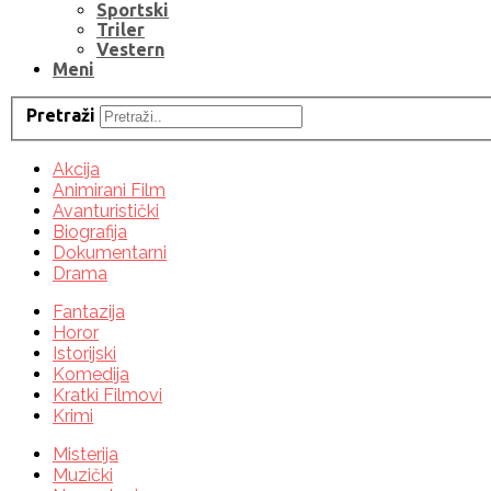
Sportski
Triler
Vestern
Meni
Pretraži
Akcija
Animirani Film
Avanturistički
Biografija
Dokumentarni
Drama
Fantazija
Horor
Istorijski
Komedija
Kratki Filmovi
Krimi
Misterija
Muzički