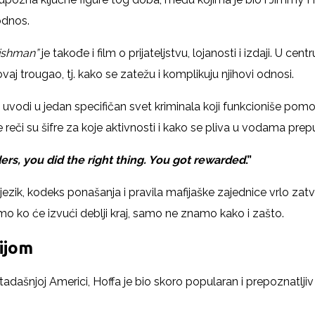
 odnos.
rishman”
je takođe i film o prijateljstvu, lojanosti i izdaji. U cen
aj trougao, tj. kako se zatežu i komplikuju njihovi odnosi.
 uvodi u jedan specifičan svet kriminala koji funkcioniše pomoć
eči su šifre za koje aktivnosti i kako se pliva u vodama prep
ders, you did the right thing. You got rewarded
.”
zik, kodeks ponašanja i pravila mafijaške zajednice vrlo zatvor
mo ko će izvući deblji kraj, samo ne znamo kako i zašto.
cijom
tadašnjoj Americi, Hoffa je bio skoro popularan i prepoznatlj