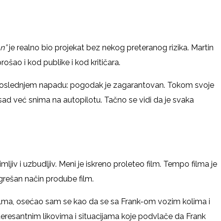
an”
je realno bio projekat bez nekog preteranog rizika. Martin
šao i kod publike i kod kritičara.
 u poslednjem napadu: pogodak je zagarantovan. Tokom svoje
h sad već snima na autopilotu. Tačno se vidi da je svaka
ljiv i uzbudljiv. Meni je iskreno proleteo film. Tempo filma je
grešan način prodube film.
 filma, osećao sam se kao da se sa Frank-om vozim kolima i
eresantnim likovima i situacijama koje podvlače da Frank