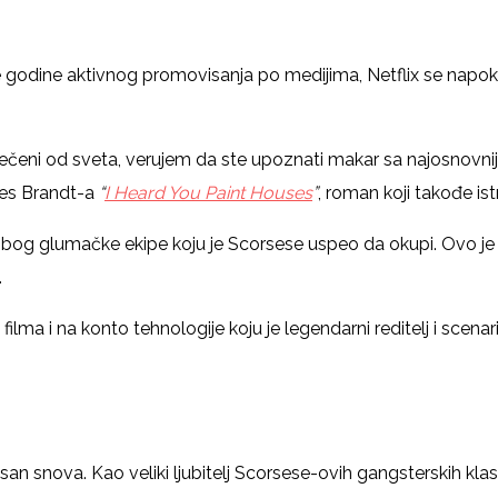
e godine aktivnog promovisanja po medijima, Netflix se napo
sečeni od sveta, verujem da ste upoznati makar sa najosnovni
les Brandt-a
“
I Heard You Paint Houses
”
, roman koji takođe is
zbog glumačke ekipe koju je Scorsese uspeo da okupi. Ovo je p
.
filma i na konto tehnologije koju je legendarni reditelj i scena
n snova. Kao veliki ljubitelj Scorsese-ovih gangsterskih kla