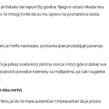
a je trebalo da napuni 69 godina. Njegovi ostaci nikada nisu
ijom, te mnogi tvrde da su mu upravo ta poznanstva došla
ko je Hoffa nastradao, postavka ipak produbljuje paranoju
i. To je prikaz sveta kroz prizmu novca i moći gde si dobar sve
vezanosti porodice Kennedy sa mafijašima, pa čak i sugeriše
.
h nisu mrtvi.
 filmu je do te mere autentičan i interesantan da je prosto