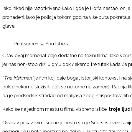
Iako nikad nije razotkriveno kako i gde je Hoffa nestao, on 
pronađeni, iako je policija tokom godina više puta pokretal
glave.
Printscreen sa YouTube-a
Čitav ovaj momenat daje dodatno na težini filma. Iako većin
jer nas non-stop drži u grču dok čekamo trenutak kada će p
“The Irishman”
je film koji daje bogat istorijski kontekst i n
dokle nekome služiš ili dok se nekome ne zameriš. Radnja fi
da je predsednik stradao od mafijaša zbog neispoštovanih 
Kako se na jednom mestu u filmu vispreno ističe:
troje ljud
Ovakav prikaz krimi scene je nešto što je Scorsese već ranije
nemoguće u potpunosti se ne izgubi u svetu “iza zavese” u koj