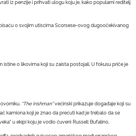
i iz penzije i prihvati ulogu koju je, kako popularni reditelj
 pisaću o svojim utiscima Scorsese-ovog dugoočekivanog
tine o likovima koji su zaista postojali. U fokusu priče je
agovorniku.
“The Irishman”
većinski prikazuje događaje koji su
č kamiona koji je znao da prećuti kad je trebalo da se
eka” u ekipi koju je vodio čuveni Russell Bufalino.
y Hoffa, predsednik najvećeg američkog međugranskog