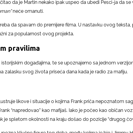
itao da je Martin nekako ipak uspeo da ubedi Pesci-ja da se vrat
shman”
neće omanuti.
treba da spavam do premijere filma
.
U nastavku ovog teksta,
užni za popularnost ovog projekta.
im pravilima
storijskim događajima, te se upoznajemo sa jednom verzijom is
 na zalasku svog života priseća dana kada je radio za mafiju.
 ilustruje likove i situacije o kojima Frank priča nepoznatom s
Frank “napredovao” kao mafijaš. Iako je počeo kao običan voza
ank je spletom okolnosti na kraju došao do pozicije “drugog čov
a upozna ključne figure tog doba, među kojima je bio i Jimm