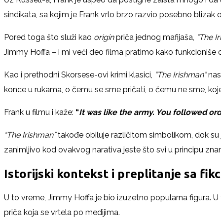
sindikata, sa kojim je Frank vrlo brzo razvio posebno blizak
Pored toga što služi kao
origin
priča jednog mafijaša,
“The I
Jimmy Hoffa – i mi veći deo filma pratimo kako funkcioniše ov
Kao i prethodni Skorsese-ovi krimi klasici,
“The Irishman”
nas
konce u rukama, o čemu se sme pričati, o čemu ne sme, koje r
Frank u filmu i kaže:
“
It was like the army. You followed or
“The Irishman”
takođe obiluje različitom simbolikom, dok su je
zanimljivo kod ovakvog narativa jeste što svi u principu zna
Istorijski kontekst i preplitanje sa fik
U to vreme, Jimmy Hoffa je bio izuzetno popularna figura. U 
priča koja se vrtela po medijima.