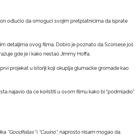
kon odlučio da omogući svojim pretplatnicima da isprate
jim detaljima ovog filma. Dobro je poznato da Scorsese još
tražuje gde je i kako nestao Jimmy Hoffa.
rvi projekat u istoriji koji okuplja glumačke gromade kao
rista najavio da će koristiti u ovom filmu kako bi “podmladio”
sika
“Goodfellas”
i
“Casino”
, naprosto nisam mogao da