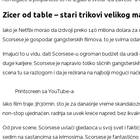
Zicer od table – stari trikovi velikog 
Iako je Netflix morao da izdvoji preko 140 miliona dolara za 
Scorsese je gospodar gangsterskih filmova, to je svima odavno
Imajući to u vidu, dati Scorsese-u ogroman budžet da uradi
duge karijere, Scorsese je napravio toliko sličnih gangsterski
scena tu sa razlogom i da je režirana na najbolji mogući nači
Printscreen sa YouTube-a
Iako film traje 3h30min, što je za današnje vreme skandaloz
non-stop ujednačen, radnja se uvek kreće napred, bez ikvak
Od prve scene, Scorsese uvlači gledaoca u svoj svet i fakti
sedim na sastancima sa krimosima. Scorsese je fantastično p