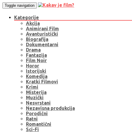
Toggle navigation
Kategorije
Akcija
Animirani Film
Avanturistički
Biografija
Dokumentarni
Drama
Fantazija
Film Noir
Horor
Istorijski
Komedija
Kratki Filmovi
Krimi
Misterija
Muzički
Nesvrstani
Nezavisna produkcija
Porodični
Ratni
Romantični
Sci-Fi