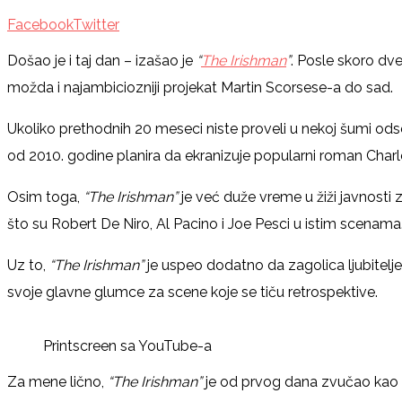
Facebook
Twitter
Došao je i taj dan – izašao je
“
The Irishman
”
. Posle skoro dv
možda i najambiciozniji projekat Martin Scorsese-a do sad.
Ukoliko prethodnih 20 meseci niste proveli u nekoj šumi od
od 2010. godine planira da ekranizuje popularni roman Char
Osim toga,
“The Irishman”
je već duže vreme u žiži javnosti 
što su Robert De Niro, Al Pa­cino i Joe Pesci u istim scenama
Uz to,
“The Irishman”
je uspeo dodatno da zagolica ljubitelje 
svoje glavne glumce za scene koje se tiču retrospektive.
Printscreen sa YouTube-a
Za mene lično,
“The Irishman”
je od prvog dana zvučao kao sa